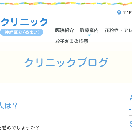
〒15
医院紹介
診療案内
花粉症・ア
お子さまの診療
クリニックブログ
人は？
お勧めでしょうか？