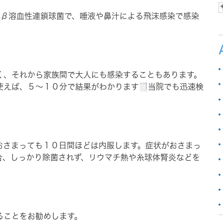
群β溶血性連鎖球菌で、唾液や鼻汁による飛沫感染で感染
く、それから家族間で大人にも感染することもあります。
使えば、５～１０分で結果がわかります
当院でも迅速検
おさまっても１０日間ほどは内服します。症状がおさまっ
合、しっかり除菌されず、リウマチ熱や糸球体腎炎などを
ることをお勧めします。